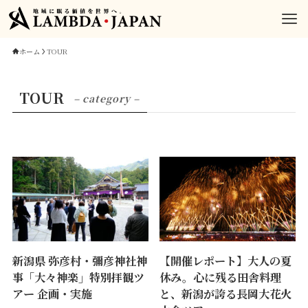
ホーム
TOUR
TOUR
– category –
新潟県 弥彦村・彌彦神社神
【開催レポート】大人の夏
事「大々神楽」特別拝観ツ
休み。心に残る田舎料理
アー 企画・実施
と、新潟が誇る長岡大花火