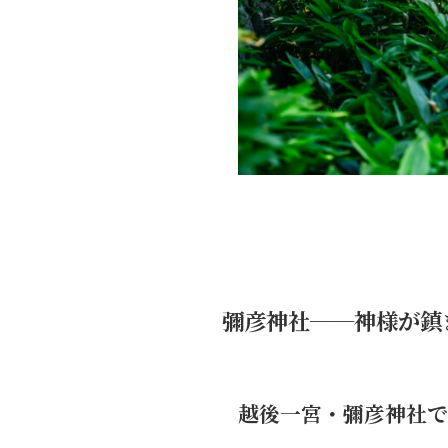
彌彦神社──神様が鎮
越後一宮・彌彦神社で