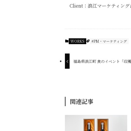
Client：浪江マーケティン
WORKS
#PM・マーケティング
福島県浪江町 食のイベント「収
関連記事